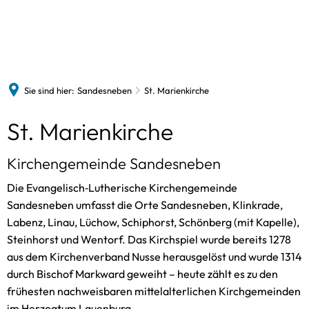
Sandesneben
Bürgerinfos
Termine
Freizeitangebote
Gewerbebetriebe
News
Historie
Gemeindevertretung
Vereine
Sie sind hier:
Sandesneben
St. Marienkirche
St. Marienkirche
Gebühren und Steuern
VHS
Bildergalerie
Bauen und Wohnen
St. Marienkirche
Bücherei
Kitas und Schulen
Kirchengemeinde Sandesneben
Spielothek
Senioren
Die Evangelisch‑Lutherische Kirchengemeinde
Schwimmbad
Bürgerbus
Sandesneben umfasst die Orte Sandesneben, Klinkrade,
Freiwillige Feuerwehr
Labenz, Linau, Lüchow, Schiphorst, Schönberg (mit Kapelle),
Steinhorst und Wentorf. Das Kirchspiel wurde bereits 1278
aus dem Kirchenverband Nusse herausgelöst und wurde 1314
durch Bischof Markward geweiht – heute zählt es zu den
frühesten nachweisbaren mittelalterlichen Kirchgemeinden
im Herzogtum Lauenburg