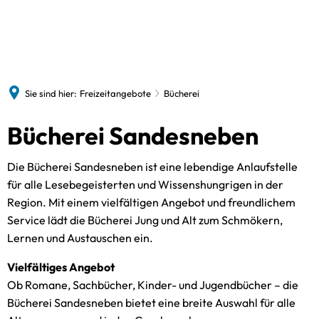
Sandesneben
Bürgerinfos
Termine
Freizeitangebote
Gewerbebetriebe
News
Historie
Gemeindevertretung
Vereine
Sie sind hier:
Freizeitangebote
Bücherei
St. Marienkirche
Gebühren und Steuern
VHS
Bildergalerie
Bauen und Wohnen
Bücherei Sandesneben
Bücherei
Kitas und Schulen
Die Bücherei Sandesneben ist eine lebendige Anlaufstelle
Spielothek
Senioren
für alle Lesebegeisterten und Wissenshungrigen in der
Schwimmbad
Region. Mit einem vielfältigen Angebot und freundlichem
Bürgerbus
Service lädt die Bücherei Jung und Alt zum Schmökern,
Freiwillige Feuerwehr
Lernen und Austauschen ein.
Vielfältiges Angebot
Ob Romane, Sachbücher, Kinder- und Jugendbücher – die
Bücherei Sandesneben bietet eine breite Auswahl für alle