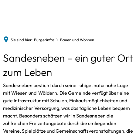
Sandesneben
Bürgerinfos
Termine
Freizeitangebote
Gewerbebetriebe
News
Historie
Gemeindevertretung
Vereine
Sie sind hier:
Bürgerinfos
Bauen und Wohnen
St. Marienkirche
Gebühren und Steuern
VHS
Bildergalerie
Bauen und Wohnen
Sandesneben – ein guter Ort
Bücherei
Kitas und Schulen
zum Leben
Spielothek
Senioren
Schwimmbad
Sandesneben besticht durch seine ruhige, naturnahe Lage
Bürgerbus
mit Wiesen und Wäldern. Die Gemeinde verfügt über eine
Freiwillige Feuerwehr
gute Infrastruktur mit Schulen, Einkaufsmöglichkeiten und
medizinischer Versorgung, was das tägliche Leben bequem
macht. Besonders schätzen wir in Sandesneben die
zahlreichen Freizeitangebote durch die umliegenden
Vereine, Spielplätze und Gemeinschaftsveranstaltungen, die