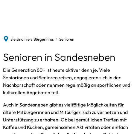
Sandesneben
Bürgerinfos
Termine
Freizeitangebote
Gewerbebetriebe
News
Historie
Gemeindevertretung
Vereine
Sie sind hier:
Bürgerinfos
Senioren
St. Marienkirche
Gebühren und Steuern
VHS
Bildergalerie
Bauen und Wohnen
Senioren in Sandesneben
Bücherei
Kitas und Schulen
Die Generation 60+ ist heute aktiver denn je: Viele
Spielothek
Senioren
Seniorinnen und Senioren reisen, engagieren sich in der
Schwimmbad
Nachbarschaft oder nehmen regelmäßig an sportlichen und
Bürgerbus
kulturellen Angeboten teil.
Freiwillige Feuerwehr
Auch in Sandesneben gibt es vielfältige Möglichkeiten für
ältere Mitbürgerinnen und Mitbürger, sich zu vernetzen und
Unterstützung zu erhalten. Ob bei gemütlichen Treffen mit
Kaffee und Kuchen, gemeinsamen Aktivitäten oder einfach