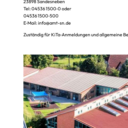
23898 Sandesneben
Tel: 04536 1500‑0 oder
04536 1500‑500
E‑Mail: info@amt-sn.de
Zuständig für KiTa‑Anmeldungen und allgemeine B