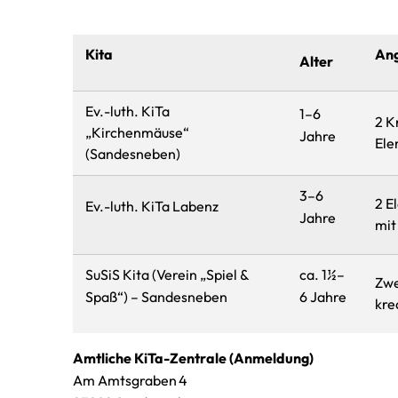
Kita
Ang
Alter
Ev.-luth. KiTa
1–6
2 K
„Kirchenmäuse“
Jahre
Ele
(Sandesneben)
3–6
2 E
Ev.-luth. KiTa Labenz
Jahre
mit
SuSiS Kita (Verein „Spiel &
ca. 1½–
Zwe
Spaß“) – Sandesneben
6 Jahre
kre
Amtliche KiTa-Zentrale (Anmeldung)
Am Amtsgraben 4