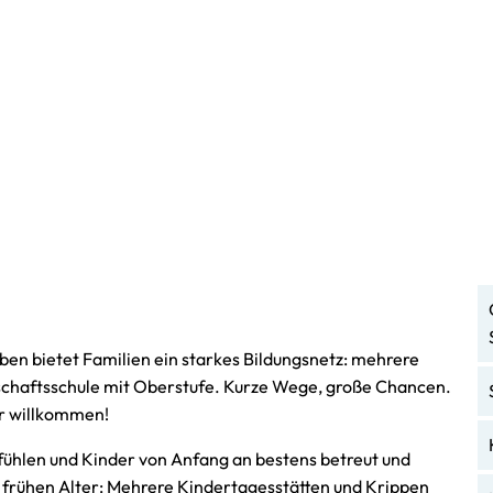
ben
Bürgerinfos
Termine
Freizeitangebo
Gemeindevertretung
Vereine
kirche
Gebühren und Steuern
VHS
rie
Bauen und Wohnen
Bücherei
Kitas und Schulen
Spielothek
eben bietet Familien ein starkes Bildungsnetz: mehrere
chaftsschule mit Oberstufe. Kurze Wege, große Chancen.
Senioren
Schwimmbad
er willkommen!
Bürgerbus
Freiwillige Feu
fühlen und Kinder von Anfang an bestens betreut und
 frühen Alter: Mehrere Kindertagesstätten und Krippen