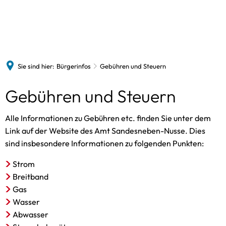
Sandesneben
Bürgerinfos
Termine
Freizeitangebote
Gewerbebetriebe
News
Historie
Gemeindevertretung
Vereine
Sie sind hier:
Bürgerinfos
Gebühren und Steuern
St. Marienkirche
Gebühren und Steuern
VHS
Bildergalerie
Bauen und Wohnen
Gebühren und Steuern
Bücherei
Kitas und Schulen
Alle Informationen zu Gebühren etc. finden Sie unter dem
Spielothek
Senioren
Link auf der Website des Amt Sandesneben-Nusse. Dies
Schwimmbad
sind insbesondere Informationen zu folgenden Punkten:
Bürgerbus
Freiwillige Feuerwehr
Strom
Breitband
Gas
Wasser
Abwasser